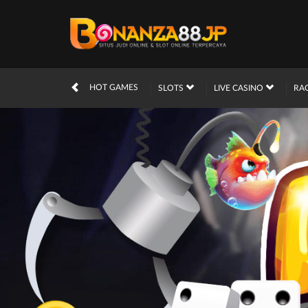
HOT GAMES
SLOTS
LIVE CASINO
RA