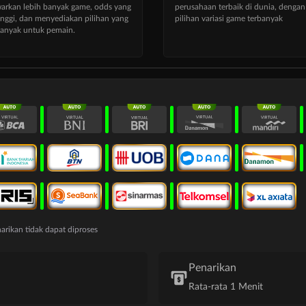
rkan lebih banyak game, odds yang
perusahaan terbaik di dunia, dengan
tinggi, dan menyediakan pilihan yang
pilihan variasi game terbanyak
banyak untuk pemain.
arikan tidak dapat diproses
Penarikan
Rata-rata 1 Menit