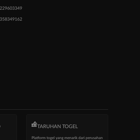
229603349
358349162
O
TARUHAN TOGEL
Platform togel yang menarik dari perusahan