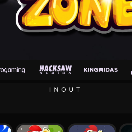
INOUT