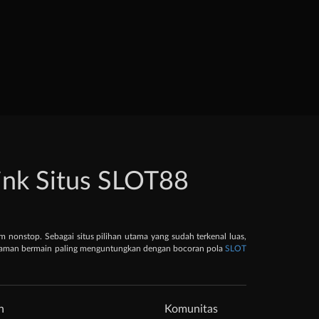
nk Situs SLOT88
am nonstop. Sebagai situs pilihan utama yang sudah terkenal luas,
alaman bermain paling menguntungkan dengan bocoran pola
SLOT
n
Komunitas