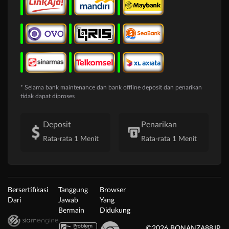
* Selama bank maintenance dan bank offline deposit dan penarikan
tidak dapat diproses
Deposit
Penarikan
Rata-rata 1 Menit
Rata-rata 1 Menit
Bersertifikasi
Tanggung
Browser
Dari
Jawab
Yang
Bermain
Didukung
©2026 BONANZA88JP.