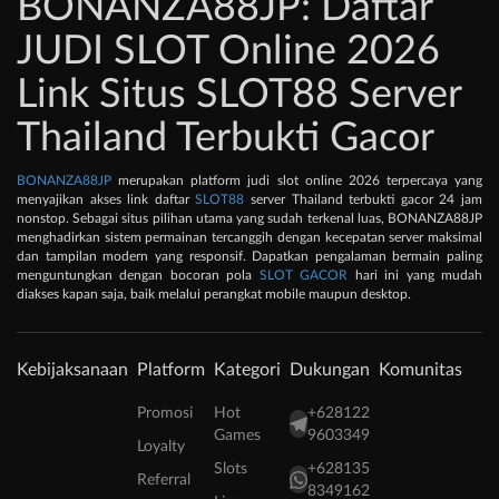
BONANZA88JP: Daftar
JUDI SLOT Online 2026
Link Situs SLOT88 Server
Thailand Terbukti Gacor
BONANZA88JP
merupakan platform judi slot online 2026 terpercaya yang
menyajikan akses link daftar
SLOT88
server Thailand terbukti gacor 24 jam
nonstop. Sebagai situs pilihan utama yang sudah terkenal luas, BONANZA88JP
menghadirkan sistem permainan tercanggih dengan kecepatan server maksimal
dan tampilan modern yang responsif. Dapatkan pengalaman bermain paling
menguntungkan dengan bocoran pola
SLOT GACOR
hari ini yang mudah
diakses kapan saja, baik melalui perangkat mobile maupun desktop.
Kebijaksanaan
Platform
Kategori
Dukungan
Komunitas
Promosi
Hot
+628122
Games
9603349
Loyalty
Slots
+628135
Referral
8349162