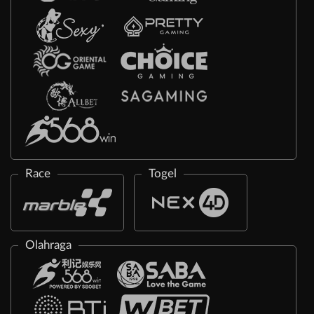
Race
Togel
Olahraga