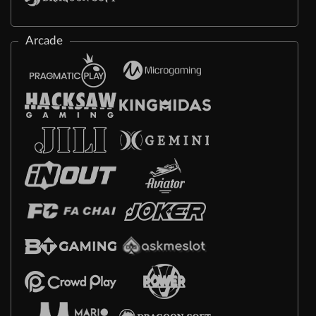
Arcade