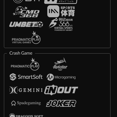
Crash Game