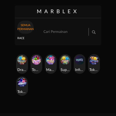
MARBLEX
SEMUA
PERMAINAN
RACE
Dragon Tiger
Tomorrow land
Marble Run
Super PK
Infinity Castle
Tokyo Drift Nitro
Tokyo Drift