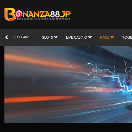
HOT GAMES
SLOTS
LIVE CASINO
RACE
TOG