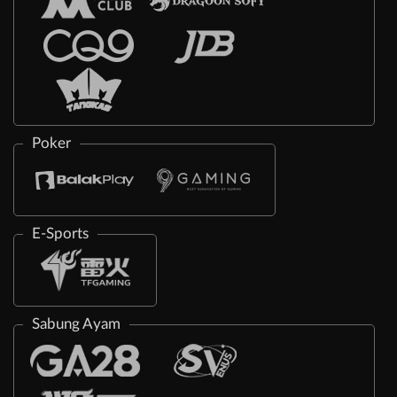
Poker
E-Sports
Sabung Ayam