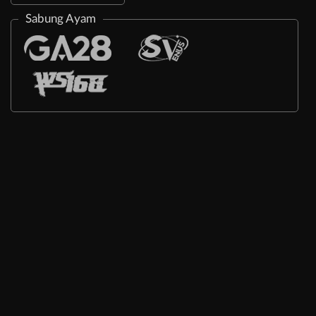
Sabung Ayam