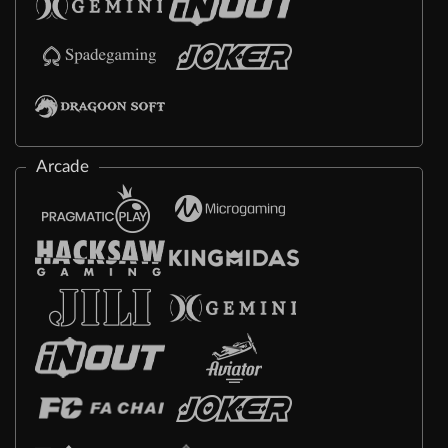
Arcade