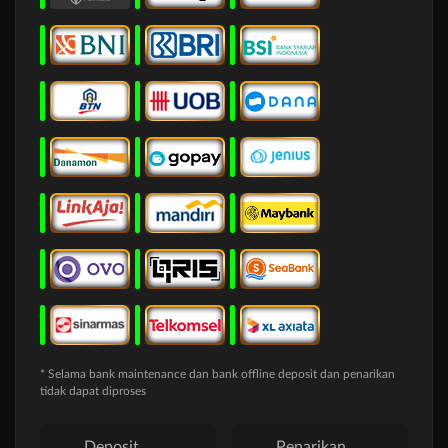
* Selama bank maintenance dan bank offline deposit dan penarikan
tidak dapat diproses
Deposit
Penarikan