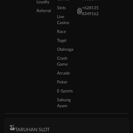
Loyalty
Slots
+628135
Referral
8349162
Live
Casino
Race
Togel
Olahraga
Crash
Game
Arcade
Poker
E-Sports
Sabung
Ayam
TARUHAN SLOT