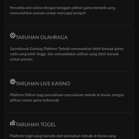
Penyedia slot online dengan beragam pilihan game menarik yang
memudahkan pemain untuk mencapai jackpot
TARUHAN OLAHRAGA
Sportsbook Gaming Platform Terbaik menawarkan lebih banyak game,
odds yang lebih tinggi, dan menyediakan pilihan yang lebih banyak
untuk pemain.
TARUHAN LIVE KASINO
Platform Pilihan bagi perusahaan-perusahaan terbaik di dunia, dengan
pilihan variasi game terbanyak
TARUHAN TOGEL
Platform togel yang menarik dari perusahan terbaik di dunia yang