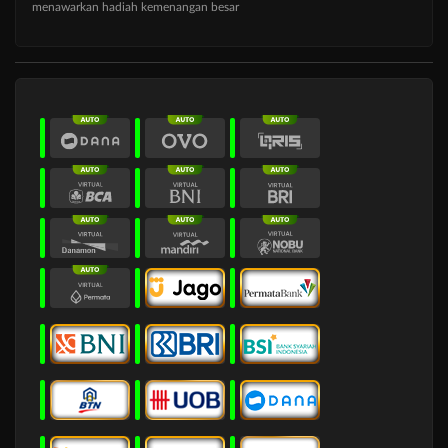
menawarkan hadiah kemenangan besar