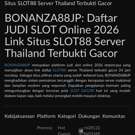
Situs SLOT88 Server Thailand Terbukti Gacor
BONANZA88JP: Daftar
JUDI SLOT Online 2026
Link Situs SLOT88 Server
Thailand Terbukti Gacor
BONANZA88JP
merupakan platform judi slot online 2026 terpercaya yang
menyajikan akses link daftar
SLOT88
server Thailand terbukti gacor 24 jam
nonstop. Sebagai situs pilihan utama yang sudah terkenal luas, BONANZA88JP
menghadirkan sistem permainan tercanggih dengan kecepatan server maksimal
dan tampilan modern yang responsif. Dapatkan pengalaman bermain paling
menguntungkan dengan bocoran pola
SLOT GACOR
hari ini yang mudah
diakses kapan saja, baik melalui perangkat mobile maupun desktop.
Kebijaksanaan
Platform
Kategori
Dukungan
Komunitas
Promosi
Hot
+628122
Games
9603349