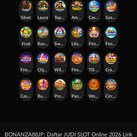
Silver
Laura
Top Gun
Amazon
Caster Surprise
Seasons
Fruit
Reel King Mega
Sweetbakery
Life of luxury II
Fire of Villa Street
Fire of glacier gold
Fire of Rue Royale
Chjcken Djnner
Wild Buffalo
Fire Wheel
TIS The Season
Crazy Restaurant
Cash Spark
Buffalo Gold
Prosperous Lions
Panda Magic II
Wealth
Circus
BONANZA88JP: Daftar JUDI SLOT Online 2026 Link