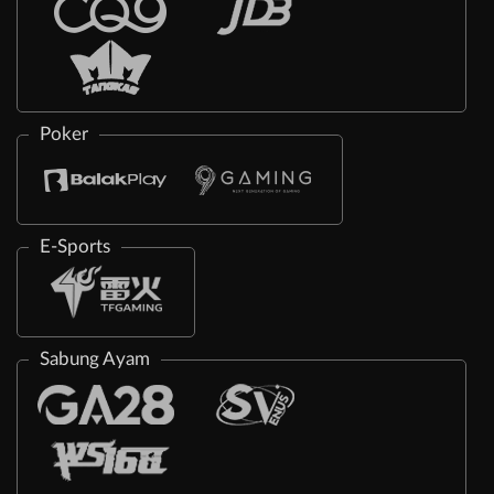
Poker
E-Sports
Sabung Ayam