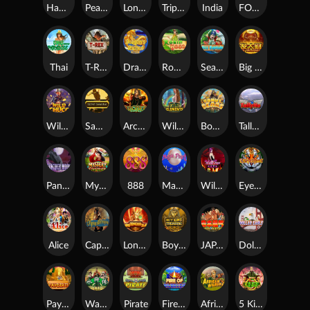
Happy Lantern
Peace&Long Life
Long Teng Hu Xiao
Triple Twister
India
FORTUNE
Thai
T-REX
Dragon's Riches
Robin Hood
Sea Captain
Big Prosperity
Wild Chuco
Samurai
Archer
Wild Elements
Bonus Bears
Tally Ho
Panther Moon
Mystery Of The Orient
888
Magic Pearl
Wild Fox
Eyes of Fortune
Alice
Captain
LongTengHuXiao2
Boy King
JAPAN
Dollar Eagle
Pay Dirt
Water Margin
Pirate
Fire of Riverside
African Wildlife
5 Kings