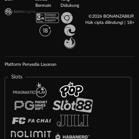
Bermain
Didukung
©2026 BONANZA88JP.
Hak cipta dilindungi | 18+
Platform Penyedia Layanan
Slots