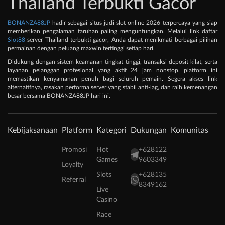
Thailand Terbukti Gacor
BONANZA88JP
hadir sebagai situs judi slot online 2026 terpercaya yang siap
memberikan pengalaman taruhan paling menguntungkan. Melalui link daftar
Slot88
server Thailand terbukti gacor, Anda dapat menikmati berbagai pilihan
permainan dengan peluang maxwin tertinggi setiap hari.
Didukung dengan sistem keamanan tingkat tinggi, transaksi deposit kilat, serta
layanan pelanggan profesional yang aktif 24 jam nonstop, platform ini
memastikan kenyamanan penuh bagi seluruh pemain. Segera akses link
alternatifnya, rasakan performa server yang stabil anti-lag, dan raih kemenangan
besar bersama BONANZA88JP hari ini.
Kebijaksanaan
Platform
Kategori
Dukungan
Komunitas
Promosi
Hot
+628122
Games
9603349
Loyalty
Slots
+628135
Referral
8349162
Live
Casino
Race