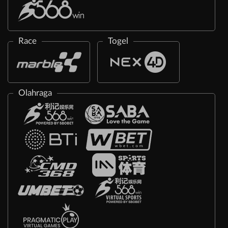
Race
Togel
Olahraga