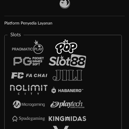
Platform Penyedia Layanan
Slots