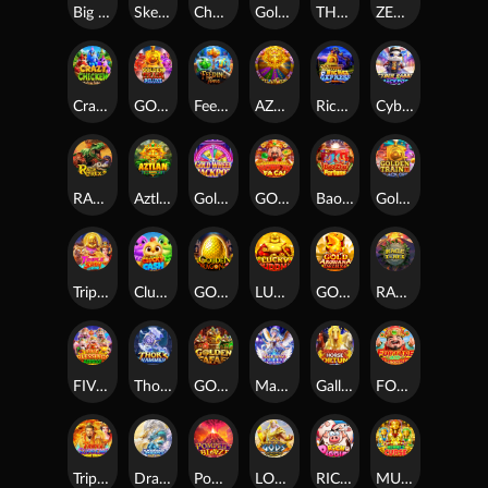
Big Bad Wolf
Skeleton Thief
Choo Choo Riches
Gold Rush
THE FLAME CITY
ZEUS POWER
Crazy Chicken
GOLDEN TRAIN DELUXE
Feeding Time
AZTLAN GEMS2
Riches Express
Cyber Rabbit
RAGE T-REX 2
Aztlan Gems
Gold Wheel Jackpot
GONG XI FA CAI
Bao Zhu Fortune
Golden Train Ⅲ: Black Ore
Triple Spin Xtreme
Clucky Cash
GOLDEN DRAGON EGG
LUCKY BUDDHA
GOLD AROWANA
RAGE T-REX
FIVE BLESSINGS ARRIVE
Thor's Hammer
GOLDEN FAFAFA
Magic Bingo Queen
Galloping Horse Fortune
FORTUNE GOD BLESSING
Triple Supreme Xtreme Treasure
Dragon's Blaze Link
Pompeil Blaze
LORD OF THE GODS
RICH PIGGIES
MUMMY'S CURSE