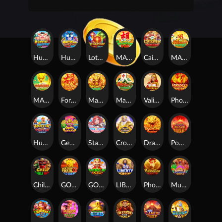
Huffin'and Puffin'Jackpot
Huffin’ And Puffin’ Ultra Wheel
Lotus Lanterns: Dragon's Fortune
MAHJONG WINS
Caishen Mahjong: Triple Luck
MAHJONG FORTUNE
MAHJONG BONUS
Fortune Mahjong
Mahjong Fortune 3
Mahjong Fortune 2: Dragon Riches
Valiant of Athena
Phoenix's Golden Basin
Huffin’ And Puffin’ Rising
Gems Bonanza
Starlight Princess 2000
Crown of Olympus
Dragon Link Collection
Pompeii’s Blaze 1000
Chili Chili Hot
GOLDEN TRAIN 2
GONG XI FA CAI
LIBERTY HEROINER
Phoenix Link - Collection
Mummy’s Treasure Quest 2