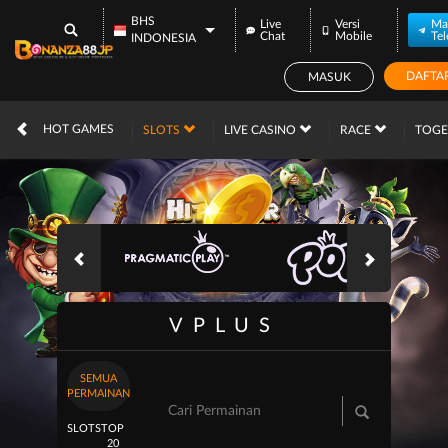
BHS
Live
Versi
Ma
Chat
Mobile
Te
INDONESIA
DAFTA
MASUK
IDR
12,666,373,
HOT GAMES
SLOTS
LIVE CASINO
RACE
TOG
VPLUS
SEMUA
PERMAINAN
SLOTS
TOP
20