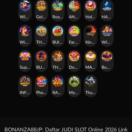
WICKED RICHES
Gold Rush Mania
Road to Glory
ANGELVSDEVIL SEA DUEL
Holly Jackpot
HAMMER OF THUNDER
Wicked Wins: Crystals
THE PUPPIES IN EGYPT
BUILDER'S FRENZY
Farm Fortune Wheel
King Kong Treasure
WICKED FORTUNE
Super Gold Arowana
BUFFALO LEGEND
THE GREAT FIREFIGHTER
Devil’s Frenzy
MASTER CHEF FRENZY
Buffalo Triple Fury
INFECTED ZONE
Phoenix Blaze Link
RAPID FIRE BLAST
Mystic Panda
Thunder Lord
BONANZA88JP: Daftar JUDI SLOT Online 2026 Link