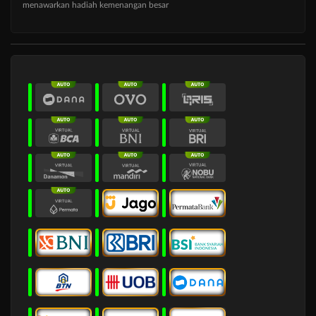
menawarkan hadiah kemenangan besar