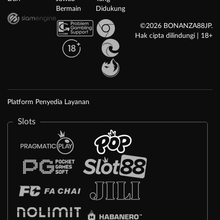
Bermain
Didukung
©2026 BONANZA88JP.
Hak cipta dilindungi | 18+
Platform Penyedia Layanan
Slots