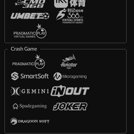
Crash Game