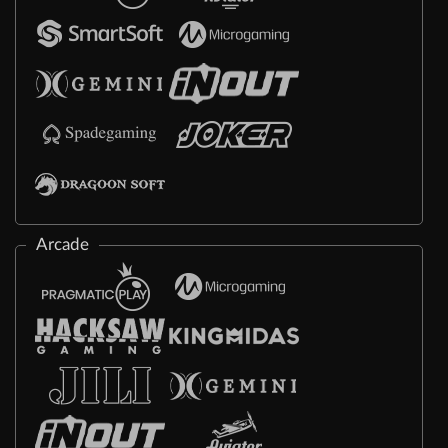
Arcade