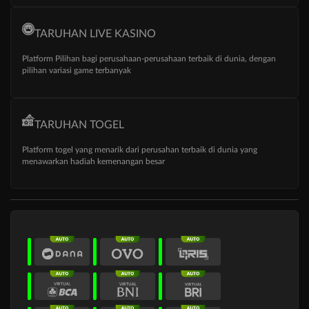
TARUHAN LIVE KASINO
Platform Pilihan bagi perusahaan-perusahaan terbaik di dunia, dengan
pilihan variasi game terbanyak
TARUHAN TOGEL
Platform togel yang menarik dari perusahan terbaik di dunia yang
menawarkan hadiah kemenangan besar