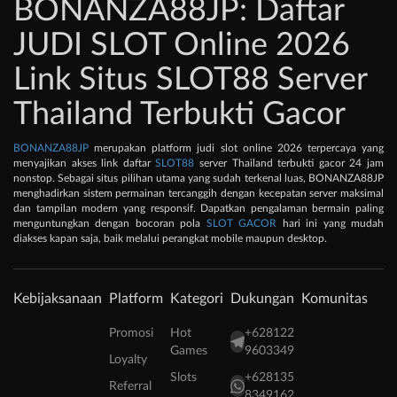
BONANZA88JP: Daftar
JUDI SLOT Online 2026
Link Situs SLOT88 Server
Thailand Terbukti Gacor
BONANZA88JP
merupakan platform judi slot online 2026 terpercaya yang
menyajikan akses link daftar
SLOT88
server Thailand terbukti gacor 24 jam
nonstop. Sebagai situs pilihan utama yang sudah terkenal luas, BONANZA88JP
menghadirkan sistem permainan tercanggih dengan kecepatan server maksimal
dan tampilan modern yang responsif. Dapatkan pengalaman bermain paling
menguntungkan dengan bocoran pola
SLOT GACOR
hari ini yang mudah
diakses kapan saja, baik melalui perangkat mobile maupun desktop.
Kebijaksanaan
Platform
Kategori
Dukungan
Komunitas
Promosi
Hot
+628122
Games
9603349
Loyalty
Slots
+628135
Referral
8349162